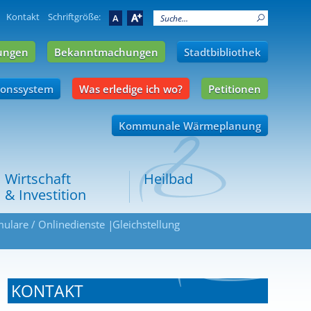
Kontakt
Schriftgröße:
A
A
ungen
Bekanntmachungen
Stadtbibliothek
ionssystem
Was erledige ich wo?
Petitionen
Kommunale Wärmeplanung
Wirtschaft
Heilbad
& Investition
ulare / Onlinedienste
Gleichstellung
KONTAKT