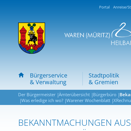
Portal
Anreise/St
Bürgerservice
Stadtpolitik
& Verwaltung
& Gremien
Der Bürgermeister
Ämterübersicht
Bürgerbüro
Beka
Was erledige ich wo?
Warener Wochenblatt
XRechnu
BEKANNTMACHUNGEN AUS