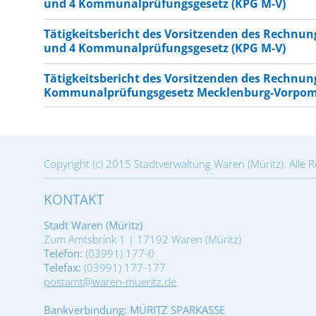
und 4 Kommunalprüfungsgesetz (KPG M-V)
Tätigkeitsbericht des Vorsitzenden des Rechnu
und 4 Kommunalprüfungsgesetz (KPG M-V)
Tätigkeitsbericht des Vorsitzenden des Rechnun
Kommunalprüfungsgesetz Mecklenburg-Vorpo
Copyright (c) 2015 Stadtverwaltung Waren (Müritz). Alle 
KONTAKT
Stadt Waren (Müritz)
Zum Amtsbrink 1 | 17192 Waren (Müritz)
Telefon:
(03991) 177-0
Telefax:
(03991) 177-177
postamt@waren-mueritz.de
Bankverbindung: MÜRITZ SPARKASSE