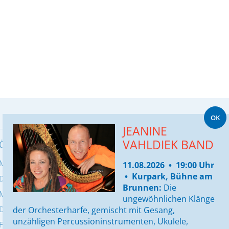
OK
Seite drucken
JEANINE
VAHLDIEK BAND
ÖFFNUNGSZEITEN BÜRGERBÜRO
Montag:
8:00 - 12:00 Uhr & 13:00 - 16:00
11.08.2026 • 19:00 Uhr
• Kurpark, Bühne am
Dienstag:
8:00 - 12:00 & 13:00 - 17:30 Uhr
Brunnen:
Die
Mittwoch:
geschlossen
ungewöhnlichen Klänge
Donnerstag:
8:00 - 12:00 & 13:00 - 16:00Uhr
der Orchesterharfe, gemischt mit Gesang,
unzähligen Percussioninstrumenten, Ukulele,
Freitag:
8:00 - 13:00 Uhr