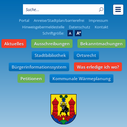
Portal
Anreise/Stadtplan/barrierefrei
Impressum
Hinweisgebermeldestelle
Datenschutz
Kontakt
A
Schriftgröße:
A
Aktuelles
Ausschreibungen
Bekanntmachungen
Stadtbibliothek
Ortsrecht
Bürgerinformationssystem
Was erledige ich wo?
Petitionen
Kommunale Wärmeplanung