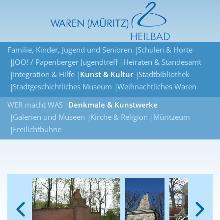
Familie, Kinder, Jugend und Senioren
Schulen & Horte
JOO! / Papenberger Jugendtreff
Heiraten & Standesamt
Integration & Hilfe
Kunst & Kultur
Stadtbibliothek
Stadtgeschichtliches Museum
Weihnachtliches Waren
WER macht WAS
Denkmale & Kunstwerke
Galerien und Museen
Kirche & Religion
Müritzeum
Freilichtbühne