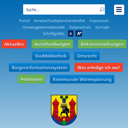
Portal
Anreise/Stadtplan/barrierefrei
Impressum
Hinweisgebermeldestelle
Datenschutz
Kontakt
A
Schriftgröße:
A
Aktuelles
Ausschreibungen
Bekanntmachungen
Stadtbibliothek
Ortsrecht
Bürgerinformationssystem
Was erledige ich wo?
Petitionen
Kommunale Wärmeplanung