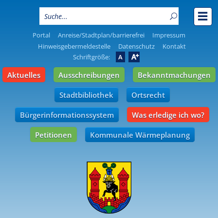
Portal
Anreise/Stadtplan/barrierefrei
Impressum
Hinweisgebermeldestelle
Datenschutz
Kontakt
A
Schriftgröße:
A
Aktuelles
Ausschreibungen
Bekanntmachungen
Stadtbibliothek
Ortsrecht
Bürgerinformationssystem
Was erledige ich wo?
Petitionen
Kommunale Wärmeplanung