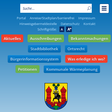
Portal
Anreise/Stadtplan/barrierefrei
Impressum
Hinweisgebermeldestelle
Datenschutz
Kontakt
A
Schriftgröße:
A
Aktuelles
Ausschreibungen
Bekanntmachungen
Stadtbibliothek
Ortsrecht
Bürgerinformationssystem
Was erledige ich wo?
Petitionen
Kommunale Wärmeplanung