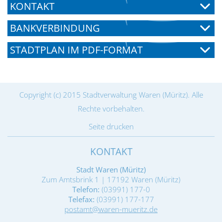
KONTAKT
BANKVERBINDUNG
STADTPLAN IM PDF-FORMAT
Copyright (c) 2015 Stadtverwaltung Waren (Müritz). Alle
Rechte vorbehalten.
Seite drucken
KONTAKT
Stadt Waren (Müritz)
Zum Amtsbrink 1 | 17192 Waren (Müritz)
Telefon:
(03991) 177-0
Telefax:
(03991) 177-177
postamt@waren-mueritz.de