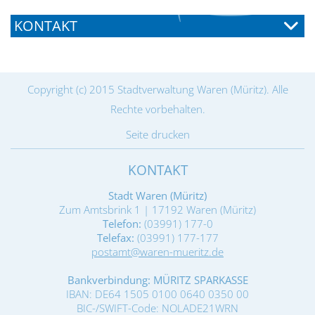
KONTAKT
Copyright (c) 2015 Stadtverwaltung Waren (Müritz). Alle
Rechte vorbehalten.
Seite drucken
KONTAKT
Stadt Waren (Müritz)
Zum Amtsbrink 1 | 17192 Waren (Müritz)
Telefon:
(03991) 177-0
Telefax:
(03991) 177-177
postamt@waren-mueritz.de
Bankverbindung: MÜRITZ SPARKASSE
IBAN: DE64 1505 0100 0640 0350 00
BIC-/SWIFT-Code: NOLADE21WRN