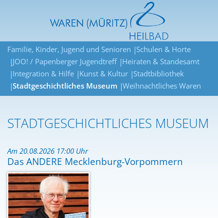
Familie, Kinder, Jugend und Senioren
Schulen & Horte
JOO! / Papenberger Jugendtreff
Heiraten & Standesamt
Integration & Hilfe
Kunst & Kultur
Stadtbibliothek
Stadtgeschichtliches Museum
Weihnachtliches Waren
STADTGESCHICHTLICHES MUSEUM
Am 20.08.2026 17:00 Uhr
Das ANDERE Mecklenburg-Vorpommern