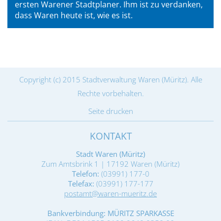
ersten Warener Stadtplaner. Ihm ist zu verdanken,
dass Waren heute ist, wie es ist.
Copyright (c) 2015 Stadtverwaltung Waren (Müritz). Alle
Rechte vorbehalten.
Seite drucken
KONTAKT
Stadt Waren (Müritz)
Zum Amtsbrink 1 | 17192 Waren (Müritz)
Telefon:
(03991) 177-0
Telefax:
(03991) 177-177
postamt@waren-mueritz.de
Bankverbindung: MÜRITZ SPARKASSE