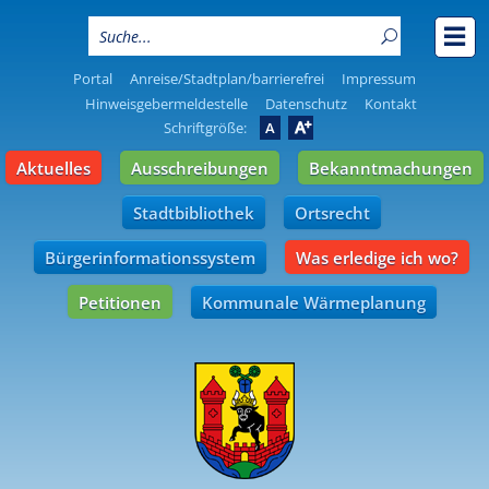
Portal
Anreise/Stadtplan/barrierefrei
Impressum
Hinweisgebermeldestelle
Datenschutz
Kontakt
A
Schriftgröße:
A
Aktuelles
Ausschreibungen
Bekanntmachungen
Stadtbibliothek
Ortsrecht
Bürgerinformationssystem
Was erledige ich wo?
Petitionen
Kommunale Wärmeplanung