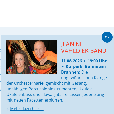
OK
Seite drucken
JEANINE
VAHLDIEK BAND
ÖFFNUNGSZEITEN BÜRGERBÜRO
Montag:
8:00 - 12:00 Uhr & 13:00 - 16:00
11.08.2026 • 19:00 Uhr
• Kurpark, Bühne am
Dienstag:
8:00 - 12:00 & 13:00 - 17:30 Uhr
Brunnen:
Die
Mittwoch:
geschlossen
ungewöhnlichen Klänge
Donnerstag:
8:00 - 12:00 & 13:00 - 16:00Uhr
der Orchesterharfe, gemischt mit Gesang,
unzähligen Percussioninstrumenten, Ukulele,
Freitag:
8:00 - 13:00 Uhr
Ukulelenbass und Hawaiigitarre, lassen jeden Song
mit neuen Facetten erblühen.
Mehr dazu hier ...