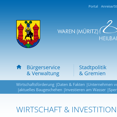
Portal
Anreise/St
Bürgerservice
Stadtpolitik
& Verwaltung
& Gremien
Wirtschaftsförderung
Daten & Fakten
Unternehmen vo
aktuelles Baugeschehen
Investieren am Wasser
Spe
WIRTSCHAFT & INVESTITION