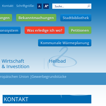
Kontakt
Schriftgröße:
A
A
ungen
Bekanntmachungen
Stadtbibliothek
ionssystem
Was erledige ich wo?
Petitionen
Kommunale Wärmeplanung
Wirtschaft
Heilbad
& Investition
uropäischen Union
Gewerbegrundstücke
KONTAKT