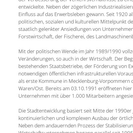
entwickelte. Neben der zögerlichen Industriealis
Einfluss auf das Erwerbsleben gewann. Seit 1920 al
politischen, sozialen und kulturellen Mittelpunkt d
staatlich gelenkter Ansiedlungen von Unternehmen
Forstwirtschaft, der Fischerei, des Landmaschinen
Mit der politischen Wende im Jahr 1989/1990 vollzo
Veränderungen, so auch in der Wirtschaft. Der Be
bestehenden Staatsbetriebe, der Förderung von E
notwendigen öffentlichen infrastrukturellen Vorau
als erste Kommune in Mecklenburg-Vorpommern di
Waren/Ost. Bereits am 03.10.1991 eröffneten hier
Unternehmen mit über 1.000 Mitarbeitern angesie
Die Stadtentwicklung basiert seit Mitte der 1990er
kontinuierlichen und komplexen Ausbau der örtlic
Neben dem andauernden Prozess der Stabilisieru
Wirtschaftsunternehmen begann parallel seit 1995