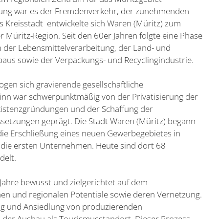
ierung war es der Fremdenverkehr, der zunehmenden
s Kreisstadt entwickelte sich Waren (Müritz) zum
er Müritz-Region. Seit den 60er Jahren folgte eine Phase
 der Lebensmittelverarbeitung, der Land- und
baus sowie der Verpackungs- und Recyclingindustrie.
gen sich gravierende gesellschaftliche
ginn war schwerpunktmäßig von der Privatisierung der
xistenzgründungen und der Schaffung der
ssetzungen geprägt. Die Stadt Waren (Müritz) begann
e Erschließung eines neuen Gewerbegebietes in
 die ersten Unternehmen. Heute sind dort 68
delt.
 Jahre bewusst und zielgerichtet auf dem
hen und regionalen Potentiale sowie deren Vernetzung.
ng und Ansiedlung von produzierenden
 der Ausbau als Tourismusstandort. Dieser Prozess