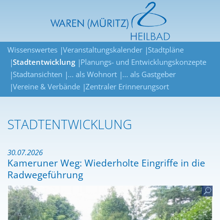
Wissenswertes
Veranstaltungskalender
Stadtpläne
Stadtentwicklung
Planungs- und Entwicklungskonzepte
Stadtansichten
... als Wohnort
... als Gastgeber
Vereine & Verbände
Zentraler Erinnerungsort
STADTENTWICKLUNG
30.07.2026
Kameruner Weg: Wiederholte Eingriffe in die
Radwegeführung