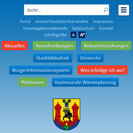
Portal
Anreise/Stadtplan/barrierefrei
Impressum
Hinweisgebermeldestelle
Datenschutz
Kontakt
A
Schriftgröße:
A
Aktuelles
Ausschreibungen
Bekanntmachungen
Stadtbibliothek
Ortsrecht
Bürgerinformationssystem
Was erledige ich wo?
Petitionen
Kommunale Wärmeplanung