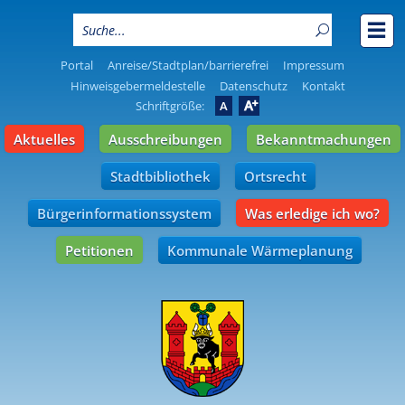
Portal
Anreise/Stadtplan/barrierefrei
Impressum
Hinweisgebermeldestelle
Datenschutz
Kontakt
A
Schriftgröße:
A
Aktuelles
Ausschreibungen
Bekanntmachungen
Stadtbibliothek
Ortsrecht
Bürgerinformationssystem
Was erledige ich wo?
Petitionen
Kommunale Wärmeplanung