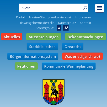
Portal
Anreise/Stadtplan/barrierefrei
Impressum
Hinweisgebermeldestelle
Datenschutz
Kontakt
A
Schriftgröße:
A
Aktuelles
Ausschreibungen
Bekanntmachungen
Stadtbibliothek
Ortsrecht
Bürgerinformationssystem
Was erledige ich wo?
Petitionen
Kommunale Wärmeplanung