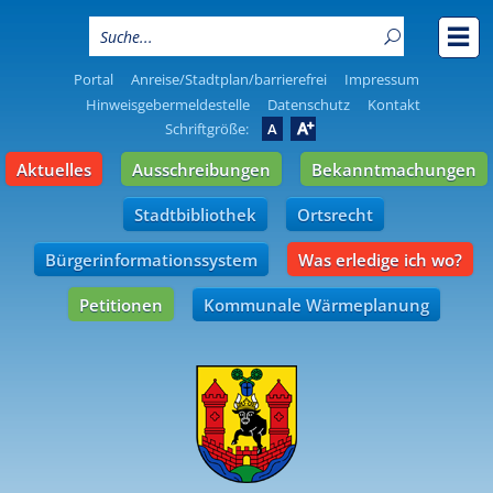
Portal
Anreise/Stadtplan/barrierefrei
Impressum
Hinweisgebermeldestelle
Datenschutz
Kontakt
A
Schriftgröße:
A
Aktuelles
Ausschreibungen
Bekanntmachungen
Stadtbibliothek
Ortsrecht
Bürgerinformationssystem
Was erledige ich wo?
Petitionen
Kommunale Wärmeplanung