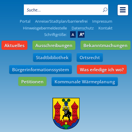
Portal
Anreise/Stadtplan/barrierefrei
Impressum
Hinweisgebermeldestelle
Datenschutz
Kontakt
A
Schriftgröße:
A
Aktuelles
Ausschreibungen
Bekanntmachungen
Stadtbibliothek
Ortsrecht
Bürgerinformationssystem
Was erledige ich wo?
Petitionen
Kommunale Wärmeplanung