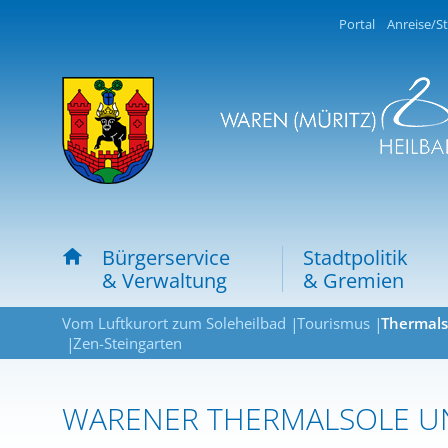
Portal
Anreise/St
Bürgerservice
Stadtpolitik
& Verwaltung
& Gremien
Vom Luftkurort zum Soleheilbad
Tourismus
Thermals
Zen-Steingarten
WARENER THERMALSOLE U