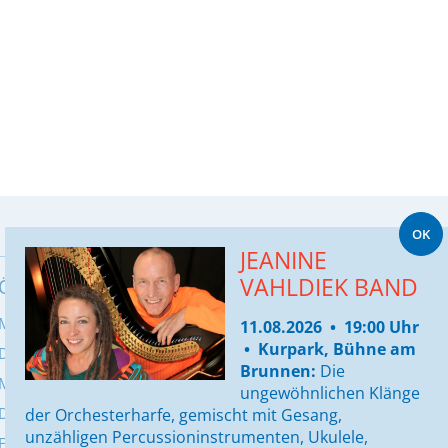
OK
Seite drucken
JEANINE
VAHLDIEK BAND
ÖFFNUNGSZEITEN BÜRGERBÜRO
Montag:
8:00 - 12:00 Uhr & 13:00 - 16:00
11.08.2026 • 19:00 Uhr
• Kurpark, Bühne am
Dienstag:
8:00 - 12:00 & 13:00 - 17:30 Uhr
Brunnen:
Die
Mittwoch:
geschlossen
ungewöhnlichen Klänge
Donnerstag:
8:00 - 12:00 & 13:00 - 16:00Uhr
der Orchesterharfe, gemischt mit Gesang,
unzähligen Percussioninstrumenten, Ukulele,
Freitag:
8:00 - 13:00 Uhr