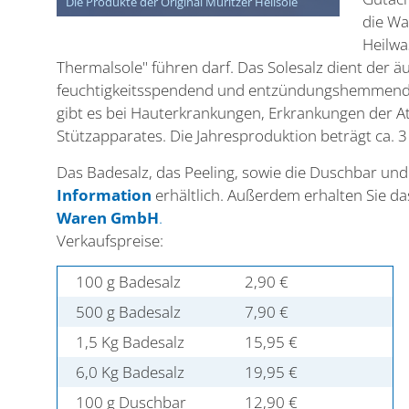
Die Produkte der Original Müritzer Heilsole
die Wa
Heilwa
Thermalsole" führen darf. Das Solesalz dient der 
feuchtigkeitsspendend und entzündungshemmend.
gibt es bei Hauterkrankungen, Erkrankungen der
Stützapparates. Die Jahresproduktion beträgt ca. 
Das Badesalz, das Peeling, sowie die Duschbar und
Information
erhältlich. Außerdem erhalten Sie d
Waren GmbH
.
Verkaufspreise:
100 g Badesalz
2,90 €
500 g Badesalz
7,90 €
1,5 Kg Badesalz
15,95 €
6,0 Kg Badesalz
19,95 €
100 g Duschbar
12,90 €