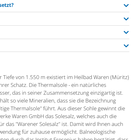
setzt?
er Tiefe von 1.550 m existiert im Heilbad Waren (Müritz)
hrer Schatz. Die Thermalsole - ein natürliches
sser, das in seiner Zusammensetzung einzigartig ist.
thält so viele Mineralien, dass sie die Bezeichnung
ltige Thermalsole" führt. Aus dieser Sohle gewinnt die
erke Waren GmbH das Solesalz, welches auch die
für das "Warener Solesalz" ist. Damit wird Ihnen auch
wendung für zuhause ermöglicht. Balneologische
ten durch das Institut Fresenius haben bestätigt, dass