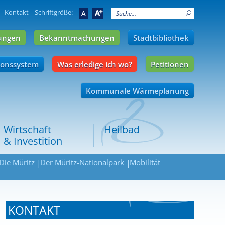
Kontakt
Schriftgröße:
A
A
ungen
Bekanntmachungen
Stadtbibliothek
ionssystem
Was erledige ich wo?
Petitionen
Kommunale Wärmeplanung
Wirtschaft
Heilbad
& Investition
Die Müritz
Der Müritz-Nationalpark
Mobilität
KONTAKT